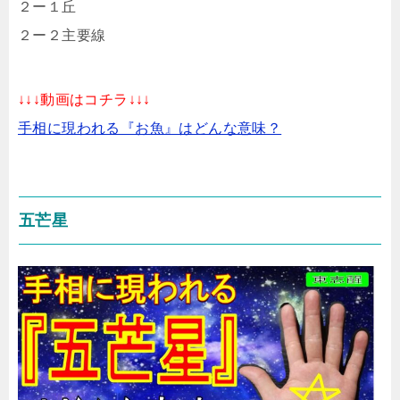
２ー１丘
２ー２主要線
↓↓↓動画はコチラ↓↓↓
手相に現われる『お魚』はどんな意味？
五芒星