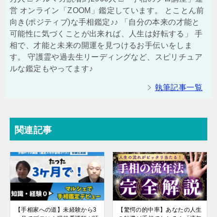
営 オンライン「ZOOM」鑑定しています。 とことん前
向き(ポジティブ)な手相鑑定♪♪ 「自分の本来の才能と
可能性に気づくことが出来れば、人生は好転する」 手
相で、才能と未来の開運を見つけるお手伝いをしま
す。 守護霊や過去生リーディングなど、スピリチュア
ルな鑑定もやってます♪
執筆記事一覧
関連記事
【手相家への道】未経験から3
【驚愕の的中率】あなたの人生