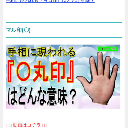
手相に現われる『ヨコ線』はどんな意味？
マル印(〇)
↓↓↓動画はコチラ↓↓
↓