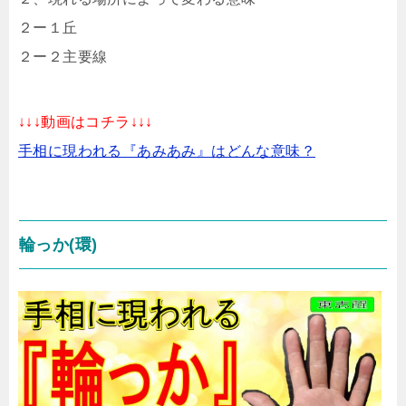
２ー１丘
２ー２主要線
↓↓↓動画はコチラ↓↓↓
手相に現われる『あみあみ』はどんな意味？
輪っか(環)