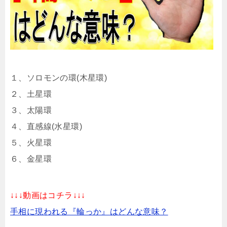
１、ソロモンの環(木星環)
２、土星環
３、太陽環
４、直感線(水星環)
５、火星環
６、金星環
↓↓↓動画はコチラ↓↓↓
手相に現われる『輪っか』はどんな意味？