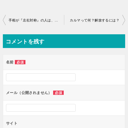
投
手相が『左右対称』の人は、どんな人？
カルマって何？解放するには？
稿
ナ
コメントを残す
ビ
ゲ
名前
必須
ー
シ
ョ
ン
メール（公開されません）
必須
サイト