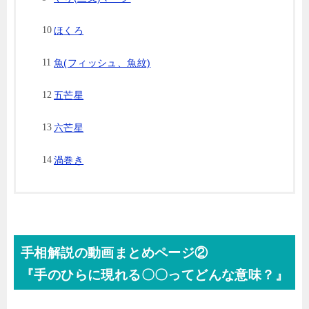
ほくろ
魚(フィッシュ、魚紋)
五芒星
六芒星
渦巻き
手相解説の動画まとめページ②
『手のひらに現れる〇〇ってどんな意味？』