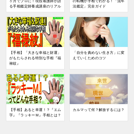
ヶ月でプロに！現役看護師が語
の転機が手相でわかる！「流年
る手相鑑定師養成講座のリアル
法鑑定」完全ガイド
【手相】「大きな幸福と財運」
「自分を責めない生き方」に変
がもたらされる特別な手相『福
えていくためのコツ
禄紋』
【手相】あると幸運！？『エム
カルマって何？解放するには？
字』『ラッキーＭ』手相とは？