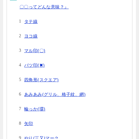
〇〇ってどんな意味？』
タテ線
ヨコ線
マル印(〇)
バツ印(✖)
四角形(スクエア)
あみあみ(グリル、格子紋、網)
輪っか(環)
矢印
やり(三又)マーク