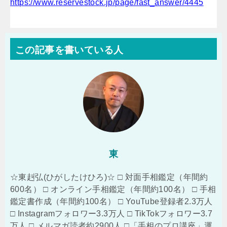
https://www.reservestock.jp/page/fast_answer/4445
この記事を書いている人
東
☆東赳弘(ひがしたけひろ)☆ □ 対面手相鑑定（年間約
600名） □ オンライン手相鑑定（年間約100名） □ 手相
鑑定書作成（年間約100名） □ YouTube登録者2.3万人
□ Instagramフォロワー3.3万人 □ TikTokフォロワー3.7
万人 □ メルマガ読者約2900人 □「手相のプロ講座」運