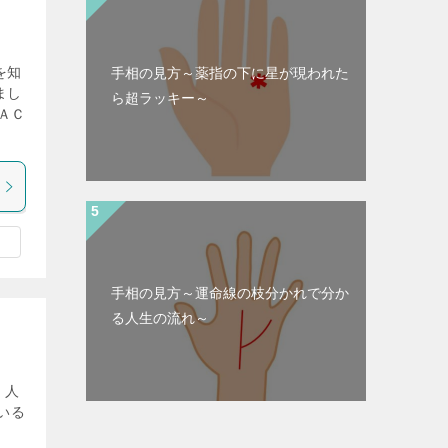
を知
手相の見方～薬指の下に星が現われた
まし
ら超ラッキー～
ＡＣ
手相の見方～運命線の枝分かれで分か
る人生の流れ～
 人
いる