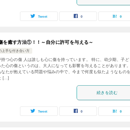
Tweet
0
0
傷を癒す方法①！！～自分に許可を与える～
の上手な付き合い方
が持つ心の傷 人は誰しも心に傷を持っています。 特に、幼少期、子ど
った心の傷というのは、大人になっても影響を与えることがあります
あなたが抱えている問題や悩みの中で、今まで何度も似たようなもの
 […]
続きを読む
Tweet
0
0