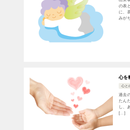
の表
に、
みがち
心を
心と
過去
たん
し、
[…]