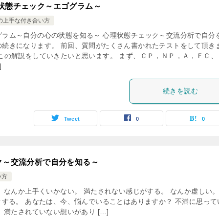
状態チェック～エゴグラム～
の上手な付き合い方
グラム～自分の心の状態を知る～ 心理状態チェック～交流分析で自分
の続きになります。 前回、質問がたくさん書かれたテストをして頂き
 この解説をしていきたいと思います。 まず、ＣＰ，ＮＰ，Ａ，ＦＣ、
]
続きを読む
Tweet
0
0
ク～交流分析で自分を知る～
い方
 なんか上手くいかない。 満たされない感じがする。 なんか虚しい。
する。 あなたは、今、悩んでいることはありますか？ 不満に思って
 満たされていない想いがあり […]