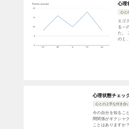
心理
心と
エゴ
る～
た。
の […
心理状態チェッ
心との上手な付き合
今の自分を知ること
間関係がギクシャク
ことはありますか？