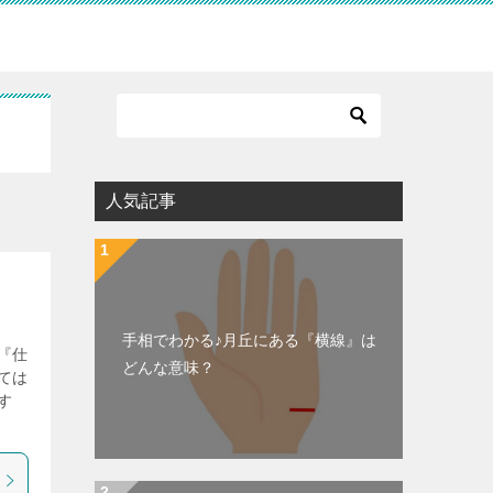
人気記事
手相でわかる♪月丘にある『横線』は
『仕
どんな意味？
ては
す