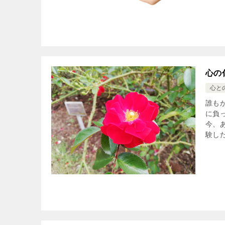
心の
心と
誰も
に負
今、
験した