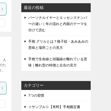
最近の投稿
パーソナルイヤーとエッセンスナンバ
ーの違い｜年の流れと内面のテーマを
分けて読む
手相 グリルとは？格子紋・あみあみの
意味と場所ごとの見方
手相で生命線と頭脳線が離れている意
、人
のた
味｜離れ型の特徴と左右の見方
り。
カテゴリー
7つの習慣
☆サンプル☆【有料】手相鑑定書