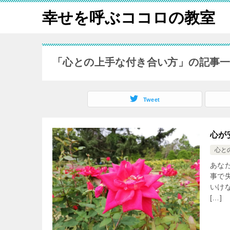
幸せを呼ぶココロの教室
「心との上手な付き合い方」の記事
Tweet
心が
心と
あな
事で
いけ
[…]