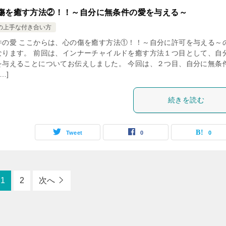
傷を癒す方法②！！～自分に無条件の愛を与える～
の上手な付き合い方
件の愛 ここからは、心の傷を癒す方法①！！～自分に許可を与える～
なります。 前回は、インナーチャイルドを癒す方法１つ目として、自
を与えることについてお伝えしました。 今回は、２つ目、自分に無条
…]
続きを読む
Tweet
0
0
1
2
次へ