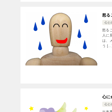
怒る
心と
怒る
人に
は、
う […
心に
心と
出来