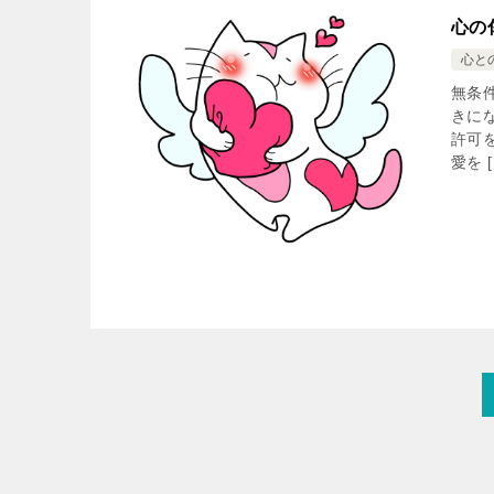
心の
心と
無条
きに
許可
愛を [