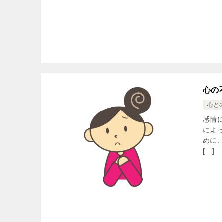
心の
心と
感情
によ
めに
[…]