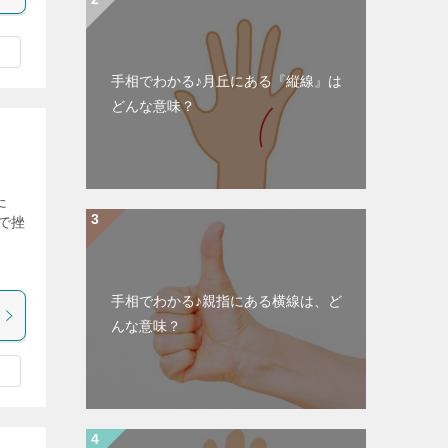
手相でわかる♪月丘にある『縦線』は
どんな意味？
た
で挫
手相でわかる♪親指にある横線は、ど
んな意味？