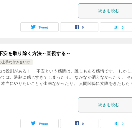
続きを読む
Tweet
0
0
不安を取り除く方法～直視する～
の上手な付き合い方
には役割がある！！ 不安という感情は、誰しもある感情です。 しかし
っては、過剰に感じすぎてしまったり。 なかなか消えなかったり。 そ
、本当にやりたいことが出来なかったり。 人間関係に支障をきたした
続きを読む
Tweet
0
0