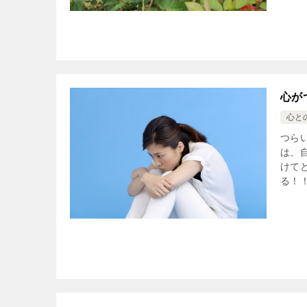
心が
心と
つら
は、
けて
る！！