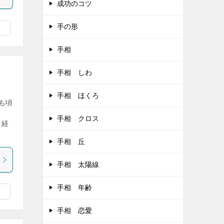
成功のコツ
手の形
手相
手相 しわ
手相 ほくろ
も頃
。
手相 クロス
を経
手相 丘
手相 太陽線
手相 年齢
手相 恋愛