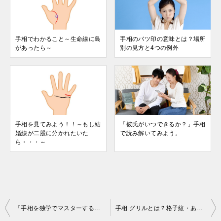
手相でわかること～生命線に島
手相のバツ印の意味とは？場所
があったら～
別の見方と4つの例外
手相を見てみよう！！～もし結
「彼氏がいつできるか？」手相
婚線が二股に分かれたいた
で読み解いてみよう。
ら・・・～
投
『手相を独学でマスターする道すじ』15分で解説します。
手相 グリルとは？格子紋・あみあみの意味と場所ごとの見方