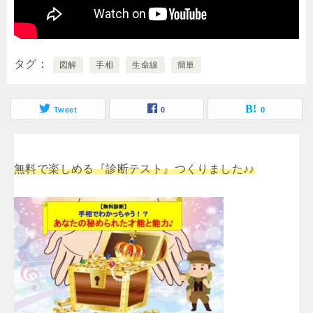
タグ
図解
手相
生命線
簡単
Tweet
0
0
無料で楽しめる『診断テスト』つくりました♪♪