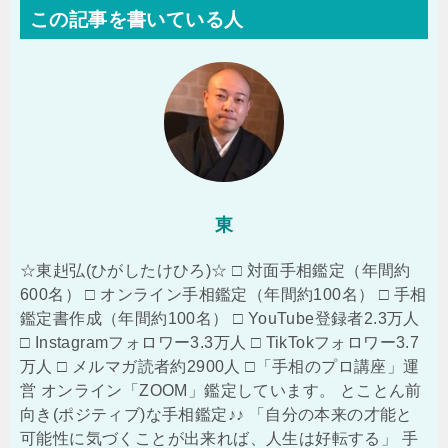
この記事を書いている人
東
☆東赳弘(ひがしたけひろ)☆ □ 対面手相鑑定（年間約
600名） □ オンライン手相鑑定（年間約100名） □ 手相
鑑定書作成（年間約100名） □ YouTube登録者2.3万人
□ Instagramフォロワー3.3万人 □ TikTokフォロワー3.7
万人 □ メルマガ読者約2900人 □「手相のプロ講座」運
営 オンライン「ZOOM」鑑定しています。 とことん前
向き(ポジティブ)な手相鑑定♪♪ 「自分の本来の才能と
可能性に気づくことが出来れば、人生は好転する」 手