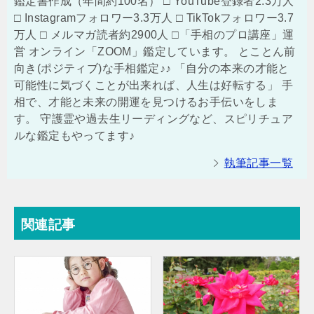
鑑定書作成（年間約100名） □ YouTube登録者2.3万人
□ Instagramフォロワー3.3万人 □ TikTokフォロワー3.7
万人 □ メルマガ読者約2900人 □「手相のプロ講座」運
営 オンライン「ZOOM」鑑定しています。 とことん前
向き(ポジティブ)な手相鑑定♪♪ 「自分の本来の才能と
可能性に気づくことが出来れば、人生は好転する」 手
相で、才能と未来の開運を見つけるお手伝いをしま
す。 守護霊や過去生リーディングなど、スピリチュア
ルな鑑定もやってます♪
執筆記事一覧
関連記事