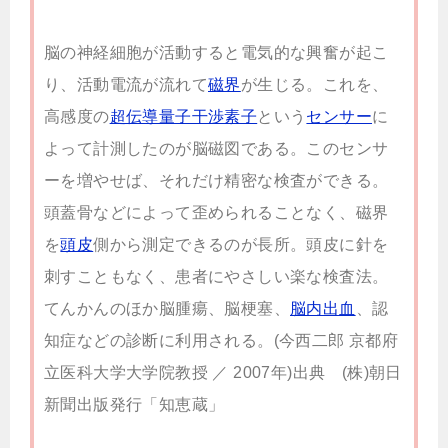
脳の神経細胞が活動すると電気的な興奮が起こ
り、活動電流が流れて
磁界
が生じる。これを、
高感度の
超伝導量子干渉素子
という
センサー
に
よって計測したのが脳磁図である。このセンサ
ーを増やせば、それだけ精密な検査ができる。
頭蓋骨などによって歪められることなく、磁界
を
頭皮
側から測定できるのが長所。頭皮に針を
刺すこともなく、患者にやさしい楽な検査法。
てんかんのほか脳腫瘍、脳梗塞、
脳内出血
、認
知症などの診断に利用される。
(今西二郎 京都府
立医科大学大学院教授 ／ 2007年)
出典 (株)朝日
新聞出版発行「知恵蔵」