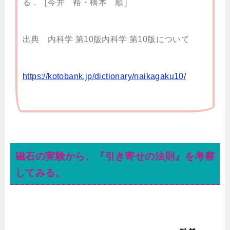
る．［今井 裕・橋本 順］
出典 内科学 第10版内科学 第10版について
https://kotobank.jp/dictionary/naikagaku10/
磁石の実験から、『引き寄せの法則』を考察
してみる。