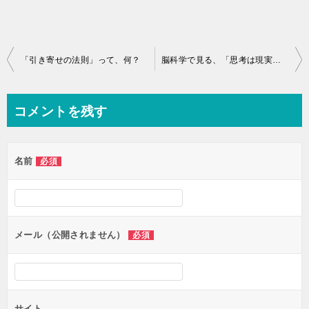
投
「引き寄せの法則」って、何？
脳科学で見る、「思考は現実化する」
稿
ナ
コメントを残す
ビ
ゲ
名前
必須
ー
シ
ョ
ン
メール（公開されません）
必須
サイト