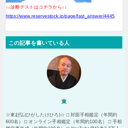
↓↓診断テストはコチラから↓↓
https://www.reservestock.jp/page/fast_answer/4445
この記事を書いている人
東
☆東赳弘(ひがしたけひろ)☆ □ 対面手相鑑定（年間約
600名） □ オンライン手相鑑定（年間約100名） □ 手相