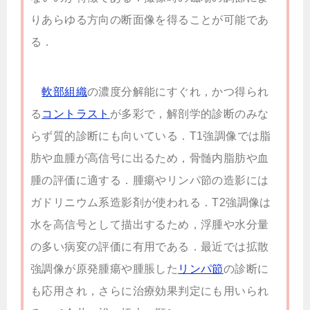
りあらゆる方向の断面像を得ることが可能であ
る．
軟部組織
の濃度分解能にすぐれ，かつ得られ
る
コントラスト
が多彩で，解剖学的診断のみな
らず質的診断にも向いている．T
1
強調像では脂
肪や血腫が高信号に出るため，骨髄内脂肪や血
腫の評価に適する．腫瘍やリンパ節の造影には
ガドリニウム系造影剤が使われる．T
2
強調像は
水を高信号として描出するため，浮腫や水分量
の多い病変の評価に有用である．最近では拡散
強調像が原発腫瘍や腫脹した
リンパ節
の診断に
も応用され，さらに治療効果判定にも用いられ