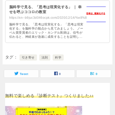
脳科学で見る、「思考は現実化する」 ｜ 幸
せを呼ぶココロの教室
https://xn--b9juc3d046ocpk.com/2020/12/14/%e8%84%b3%e7%a7%91%e5%ad%a6%e3%81%a...
脳科学で見る、「思考は現実化する」 「思考は現実
化する」を脳科学の観点から見てみましょう。 ノー
ベル賞受賞者のエリック・カンデル医師は、信号が
伝わると、神経束が急速に成長することを証明しま
した。 同じ刺激をわずか１時間繰 …
タグ
引き寄せ
法則
科学
Tweet
0
0
無料で楽しめる『診断テスト』つくりました♪♪