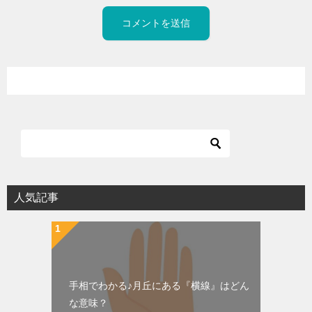
人気記事
手相でわかる♪月丘にある『横線』はどん
な意味？