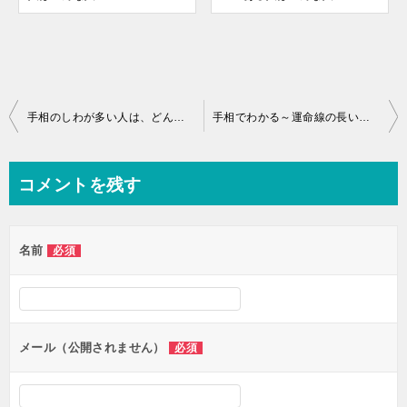
投
手相のしわが多い人は、どんな人？
手相でわかる～運命線の長い人はどんな人？～
稿
ナ
コメントを残す
ビ
ゲ
名前
必須
ー
シ
ョ
ン
メール（公開されません）
必須