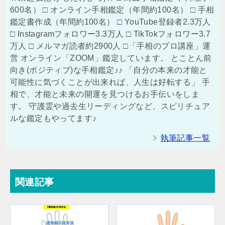
600名） □ オンライン手相鑑定（年間約100名） □ 手相
鑑定書作成（年間約100名） □ YouTube登録者2.3万人
□ Instagramフォロワー3.3万人 □ TikTokフォロワー3.7
万人 □ メルマガ読者約2900人 □「手相のプロ講座」運
営 オンライン「ZOOM」鑑定しています。 とことん前
向き(ポジティブ)な手相鑑定♪♪ 「自分の本来の才能と
可能性に気づくことが出来れば、人生は好転する」 手
相で、才能と未来の開運を見つけるお手伝いをしま
す。 守護霊や過去生リーディングなど、スピリチュア
ルな鑑定もやってます♪
執筆記事一覧
関連記事