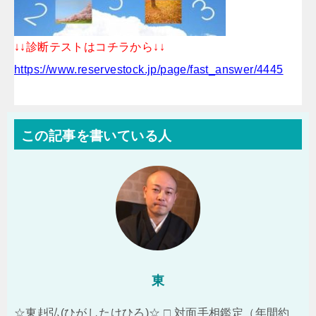
↓↓診断テストはコチラから↓↓
https://www.reservestock.jp/page/fast_answer/4445
この記事を書いている人
東
☆東赳弘(ひがしたけひろ)☆ □ 対面手相鑑定（年間約