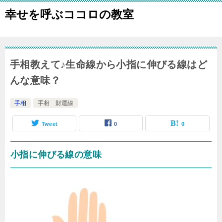
幸せを呼ぶココロの教室
手相教えて♪生命線から小指に伸びる線はど
んな意味？
手相
手相 財運線
Tweet
0
0
小指に伸びる線の意味