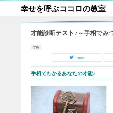
幸せを呼ぶココロの教室
才能診断テスト♪～手相でみつ
才能
Tweet
手相でわかるあなたの才能♪