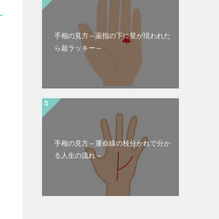
手相の見方～薬指の下に星が現われた
ら超ラッキー～
手相の見方～運命線の枝分かれで分か
る人生の流れ～