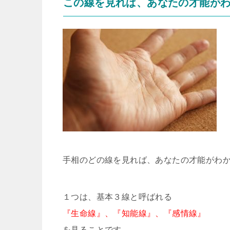
この線を見れば、あなたの才能が
手相のどの線を見れば、あなたの才能がわ
１つは、基本３線と呼ばれる
『生命線』、『知能線』、『感情線』
を見ることです。