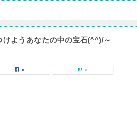
けようあなたの中の宝石(^^)/～
0
0