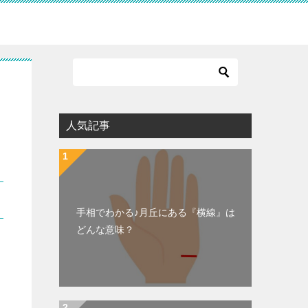
人気記事
手相でわかる♪月丘にある『横線』は
どんな意味？