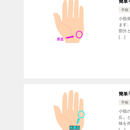
簡単
手相
小指
ます
部分
[…]
簡単
手相
小指
丘』
味を
[…]