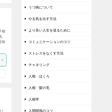
うつ病について
やる気を出す方法
より良い人生を送るために
手相
指。
意味
コミュニケーションのコツ
ストレスをなくす方法
チャネリング
人相 ほくろ
人相 髪の毛
人相学
人間関係のコツ
介し