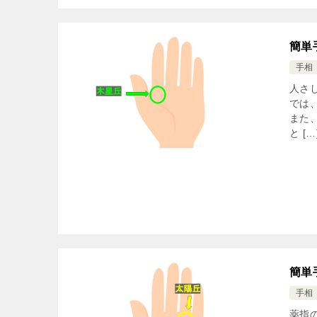
簡単
手相
人さ
では
また
と […
簡単
手相
薬指