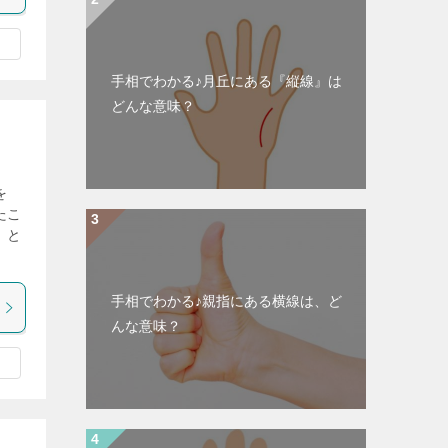
手相でわかる♪月丘にある『縦線』は
どんな意味？
を
たこ
』と
手相でわかる♪親指にある横線は、ど
んな意味？