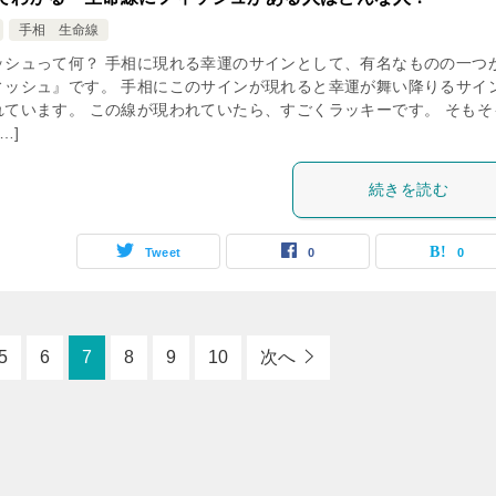
手相 生命線
ッシュって何？ 手相に現れる幸運のサインとして、有名なものの一つ
ィッシュ』です。 手相にこのサインが現れると幸運が舞い降りるサイ
れています。 この線が現われていたら、すごくラッキーです。 そもそ
…]
続きを読む
Tweet
0
0
5
6
7
8
9
10
次へ