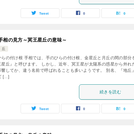
Tweet
0
0
手相の見方～冥王星丘の意味～
 丘
ひらの付け根 手相では、手のひらの付け根、金星丘と月丘の間の部分
王星丘』と呼びます。 しかし、近年、冥王星が太陽系の惑星から外れ
影響してか、違う名前で呼ばれることも多いようです。 別名、『地丘
 […]
続きを読む
Tweet
0
0