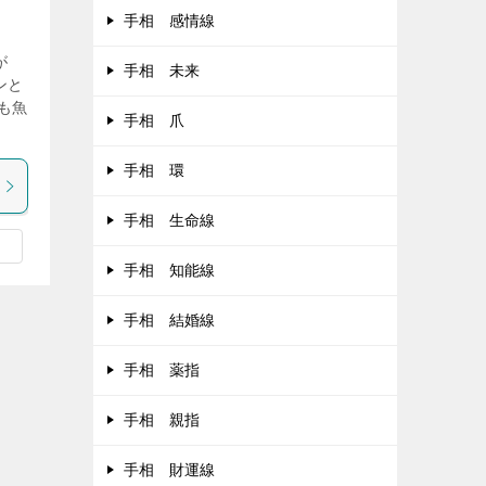
手相 感情線
が
手相 未来
ンと
も魚
手相 爪
手相 環
手相 生命線
手相 知能線
手相 結婚線
手相 薬指
手相 親指
手相 財運線