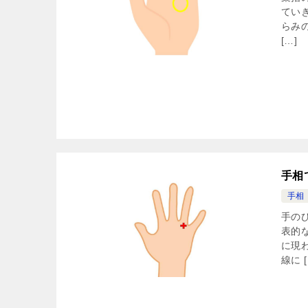
てい
らみ
[…]
手相
手相
手の
表的
に現
線に [