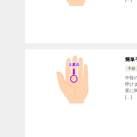
簡単
手相
中指
呼び
星に
[…]