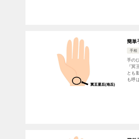
簡単
手相
手の
『冥
とも
も呼ば