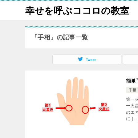
幸せを呼ぶココロの教室
「手相」の記事一覧
Tweet
簡単
手相
第一
一火
のエ
に […