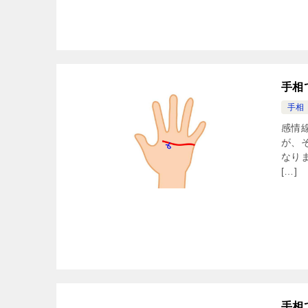
手相
手相
感情
が、
なり
[…]
手相