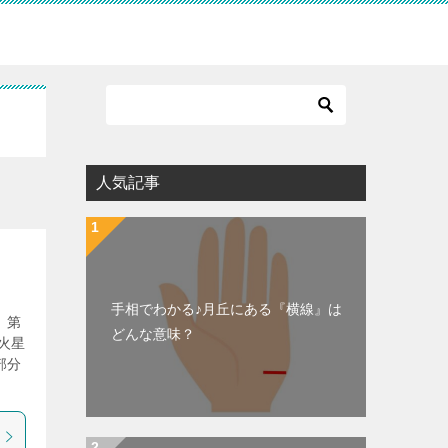
人気記事
手相でわかる♪月丘にある『横線』は
、第
どんな意味？
火星
部分