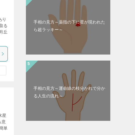
あり
手相の見方～薬指の下に星が現われた
取る
ら超ラッキー～
月丘
手相の見方～運命線の枝分かれで分か
る人生の流れ～
水星
る意
簡単