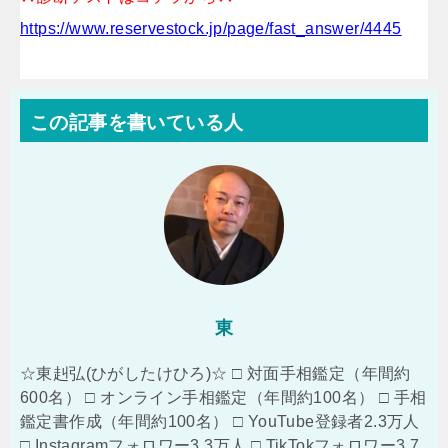
https://www.reservestock.jp/page/fast_answer/4445
この記事を書いている人
東
☆東赳弘(ひがしたけひろ)☆ □ 対面手相鑑定（年間約
600名） □ オンライン手相鑑定（年間約100名） □ 手相
鑑定書作成（年間約100名） □ YouTube登録者2.3万人
□ Instagramフォロワー3.3万人 □ TikTokフォロワー3.7