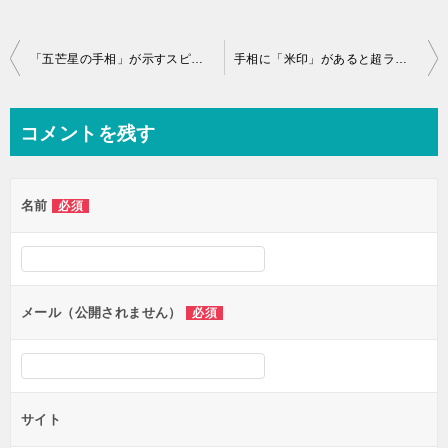
投
「五芒星の手相」が示すスピリチュアルな意味。
手相に「米印」があると超ラッキー♪♪
稿
ナ
コメントを残す
ビ
ゲ
名前
必須
ー
シ
ョ
ン
メール（公開されません）
必須
サイト