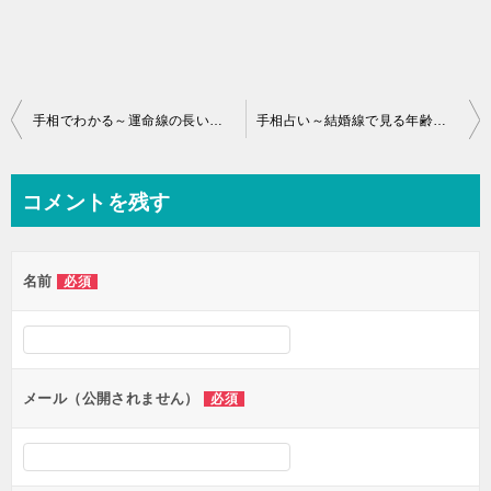
投
手相でわかる～運命線の長い人はどんな人？～
手相占い～結婚線で見る年齢の見方～
稿
ナ
コメントを残す
ビ
ゲ
名前
必須
ー
シ
ョ
ン
メール（公開されません）
必須