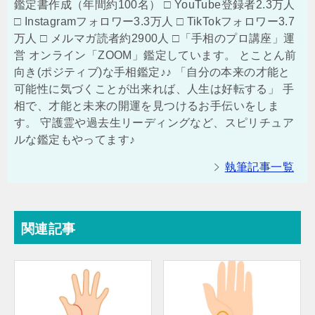
鑑定書作成（年間約100名） □ YouTube登録者2.3万人
□ Instagramフォロワー3.3万人 □ TikTokフォロワー3.7
万人 □ メルマガ読者約2900人 □「手相のプロ講座」運
営 オンライン「ZOOM」鑑定しています。 とことん前
向き(ポジティブ)な手相鑑定♪♪ 「自分の本来の才能と
可能性に気づくことが出来れば、人生は好転する」 手
相で、才能と未来の開運を見つけるお手伝いをしま
す。 守護霊や過去生リーディングなど、スピリチュア
ルな鑑定もやってます♪
執筆記事一覧
関連記事