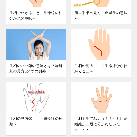
手相でわかること～生命線の枝
簡単手相の見方～金星丘の意味
分かれの意味～
～
手相のバツ印の意味とは？場所
手相の見方！！～生命線からわ
別の見方と4つの例外
かること～
手相の見方②！！～運命線の種
手相を見てみよう！！～もし結
類～
婚線が二股に分かれたいた
ら・・・～