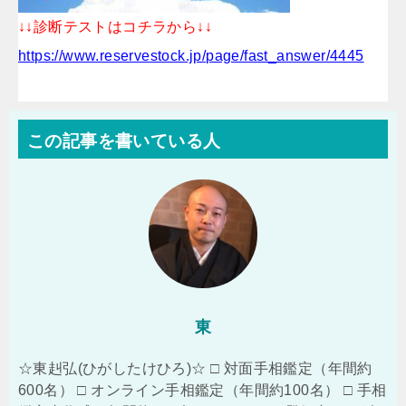
↓↓診断テストはコチラから↓↓
https://www.reservestock.jp/page/fast_answer/4445
この記事を書いている人
東
☆東赳弘(ひがしたけひろ)☆ □ 対面手相鑑定（年間約
600名） □ オンライン手相鑑定（年間約100名） □ 手相