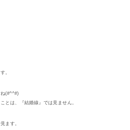
ます。
#^^#)
ることは、『結婚線』では見ません。
で見ます。