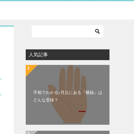
人気記事
手相でわかる♪月丘にある『横線』は
どんな意味？