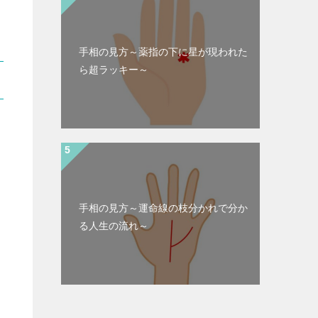
手相の見方～薬指の下に星が現われた
ら超ラッキー～
手相の見方～運命線の枝分かれで分か
る人生の流れ～