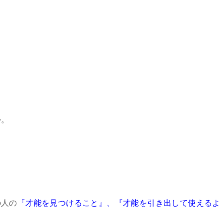
』
か。
の人の
『才能を見つけること』、『才能を引き出して使えるよ
。