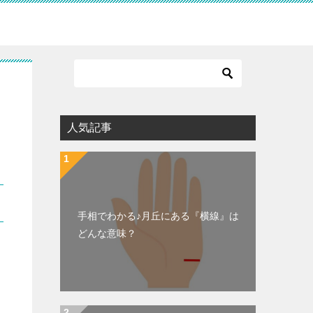
人気記事
手相でわかる♪月丘にある『横線』は
どんな意味？