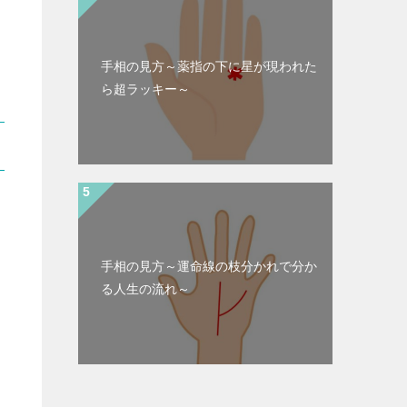
手相の見方～薬指の下に星が現われた
ら超ラッキー～
手相の見方～運命線の枝分かれで分か
る人生の流れ～