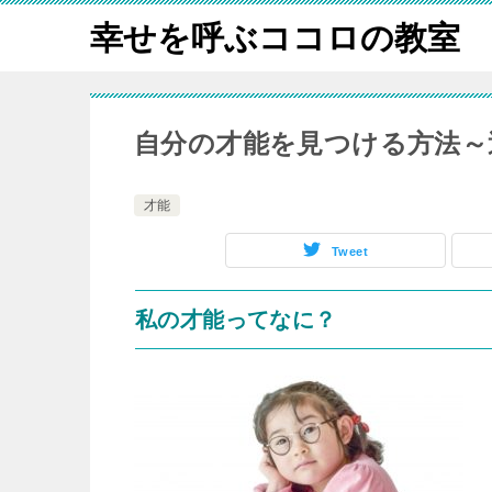
幸せを呼ぶココロの教室
自分の才能を見つける方法～
才能
Tweet
私の才能ってなに？