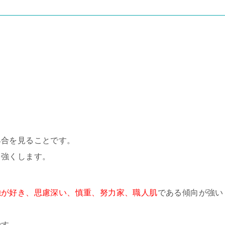
具合を見ることです。
を強くします。
独が好き、思慮深い、慎重、努力家、職人肌
である傾向が強い
です。