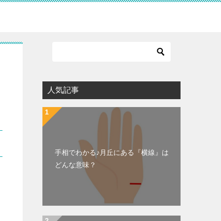
人気記事
手相でわかる♪月丘にある『横線』は
どんな意味？