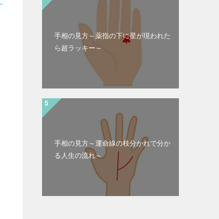
手相の見方～薬指の下に星が現われた
ら超ラッキー～
手相の見方～運命線の枝分かれで分か
る人生の流れ～