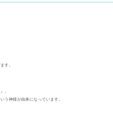
びます。
ス
』。
という神様が由来になっています。