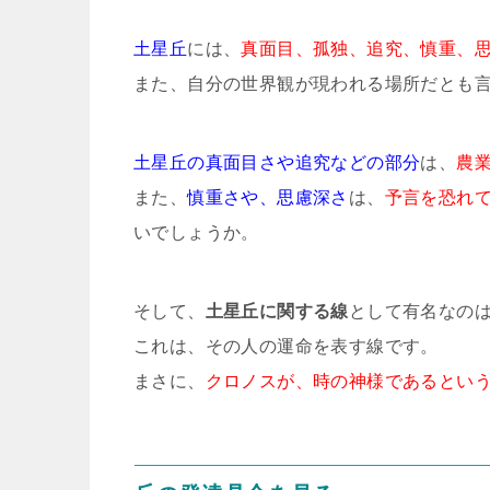
土星丘
には、
真面目、孤独、追究、慎重、
また、自分の世界観が現われる場所だとも
土星丘の真面目さや追究などの部分
は、
農
また、
慎重さや、思慮深さ
は、
予言を恐れ
いでしょうか。
そして、
土星丘に関する線
として有名なの
これは、その人の運命を表す線です。
まさに、
クロノスが、時の神様であるとい