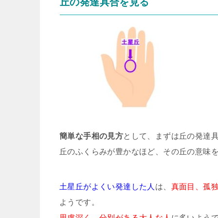
丘の発達具合を見る
簡単な手相の見方
として、まずは丘の発達
丘のふくらみが豊かなほど、その丘の意味
土星丘がよくい発達した人
は、
真面目、孤
ようです。
思慮深く、分別がある大人な人
に多いよう