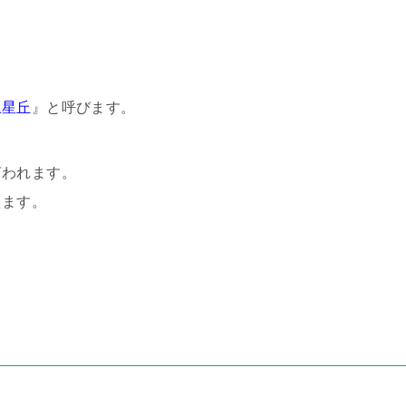
土星丘
』と呼びます。
言われます。
えます。
。