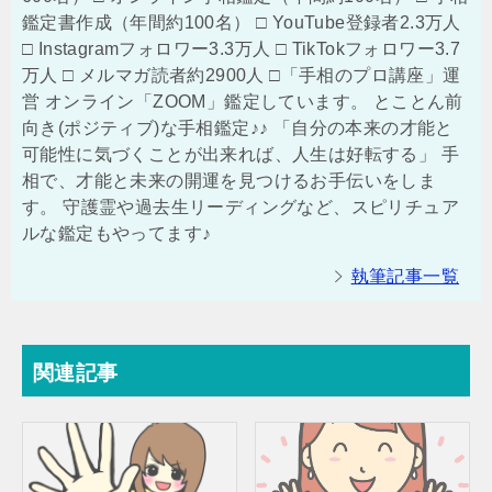
鑑定書作成（年間約100名） □ YouTube登録者2.3万人
□ Instagramフォロワー3.3万人 □ TikTokフォロワー3.7
万人 □ メルマガ読者約2900人 □「手相のプロ講座」運
営 オンライン「ZOOM」鑑定しています。 とことん前
向き(ポジティブ)な手相鑑定♪♪ 「自分の本来の才能と
可能性に気づくことが出来れば、人生は好転する」 手
相で、才能と未来の開運を見つけるお手伝いをしま
す。 守護霊や過去生リーディングなど、スピリチュア
ルな鑑定もやってます♪
執筆記事一覧
関連記事