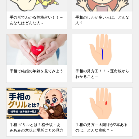
手の形でわかる性格占い！！～
手相のしわが多い人は、どんな
あなたはどんな人～
人？
手相で結婚の年齢を見てみよう
手相の見方①！！～運命線から
わかること～
手相 グリルとは？格子紋・あ
手相の見方～太陽線が2本ある
みあみの意味と場所ごとの見方
のは、どんな意味？～