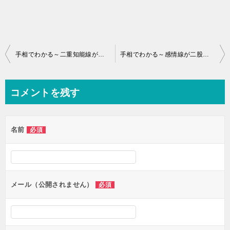
投
手相でわかる～二重知能線がある人はどんな人？～
手相でわかる～感情線が二股に分かれる意味は？～
稿
ナ
コメントを残す
ビ
ゲ
名前
必須
ー
シ
ョ
ン
メール（公開されません）
必須