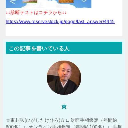
↓↓診断テストはコチラから↓↓
https://www.reservestock.jp/page/fast_answer/4445
この記事を書いている人
東
☆東赳弘(ひがしたけひろ)☆ □ 対面手相鑑定（年間約
600名） □ オンライン手相鑑定（年間約100名） □ 手相