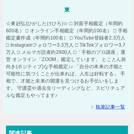
東
☆東赳弘(ひがしたけひろ)☆ □ 対面手相鑑定（年間約
600名） □ オンライン手相鑑定（年間約100名） □ 手相
鑑定書作成（年間約100名） □ YouTube登録者2.3万人
□ Instagramフォロワー3.3万人 □ TikTokフォロワー3.7
万人 □ メルマガ読者約2900人 □「手相のプロ講座」運
営 オンライン「ZOOM」鑑定しています。 とことん前
向き(ポジティブ)な手相鑑定♪♪ 「自分の本来の才能と
可能性に気づくことが出来れば、人生は好転する」 手
相で、才能と未来の開運を見つけるお手伝いをしま
す。 守護霊や過去生リーディングなど、スピリチュア
ルな鑑定もやってます♪
執筆記事一覧
関連記事