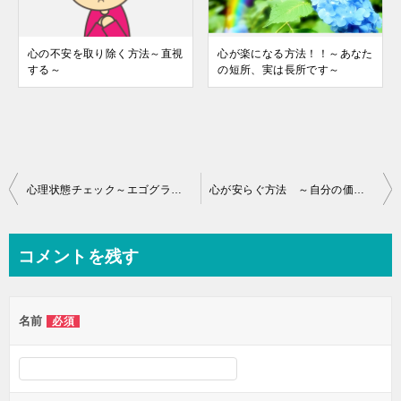
心の不安を取り除く方法～直視
心が楽になる方法！！～あなた
する～
の短所、実は長所です～
投
心理状態チェック～エゴグラム～
心が安らぐ方法 ～自分の価値観を見直す～
稿
ナ
コメントを残す
ビ
ゲ
名前
必須
ー
シ
ョ