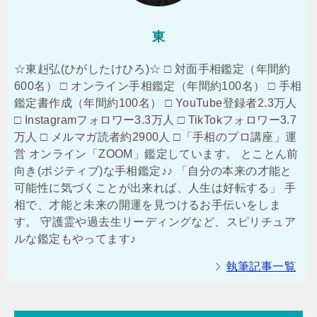
東
☆東赳弘(ひがしたけひろ)☆ □ 対面手相鑑定（年間約
600名） □ オンライン手相鑑定（年間約100名） □ 手相
鑑定書作成（年間約100名） □ YouTube登録者2.3万人
□ Instagramフォロワー3.3万人 □ TikTokフォロワー3.7
万人 □ メルマガ読者約2900人 □「手相のプロ講座」運
営 オンライン「ZOOM」鑑定しています。 とことん前
向き(ポジティブ)な手相鑑定♪♪ 「自分の本来の才能と
可能性に気づくことが出来れば、人生は好転する」 手
相で、才能と未来の開運を見つけるお手伝いをしま
す。 守護霊や過去生リーディングなど、スピリチュア
ルな鑑定もやってます♪
執筆記事一覧