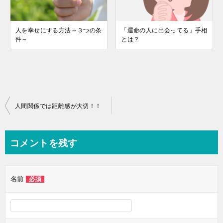
人を幸せにする方法～３つの条
「運命の人に出会ってる」手相
件～
とは？
投
人間関係では距離感が大切！！
稿
ナ
コメントを残す
ビ
ゲ
名前
必須
ー
シ
ョ