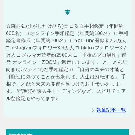
東
☆東赳弘(ひがしたけひろ)☆ □ 対面手相鑑定（年間約
600名） □ オンライン手相鑑定（年間約100名） □ 手相
鑑定書作成（年間約100名） □ YouTube登録者2.3万人
□ Instagramフォロワー3.3万人 □ TikTokフォロワー3.7
万人 □ メルマガ読者約2900人 □「手相のプロ講座」運
営 オンライン「ZOOM」鑑定しています。 とことん前
向き(ポジティブ)な手相鑑定♪♪ 「自分の本来の才能と
可能性に気づくことが出来れば、人生は好転する」 手
相で、才能と未来の開運を見つけるお手伝いをしま
す。 守護霊や過去生リーディングなど、スピリチュア
ルな鑑定もやってます♪
執筆記事一覧