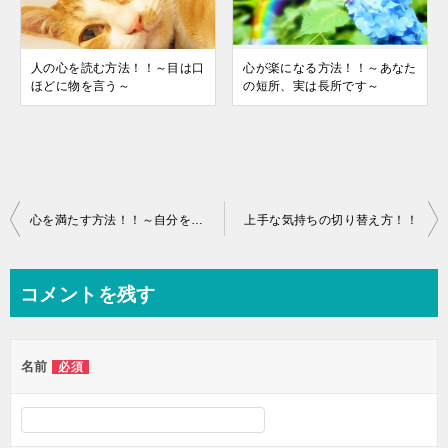
人の心を読む方法！！～目は口
心が楽になる方法！！～あなた
ほどに物を言う～
の短所、実は長所です～
投
心を満たす方法！！～自分を好きになる～
上手な気持ちの切り替え方！！
稿
ナ
コメントを残す
ビ
ゲ
名前
必須
ー
シ
ョ