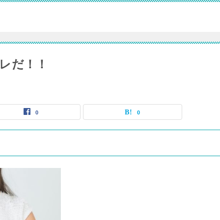
レだ！！
0
0