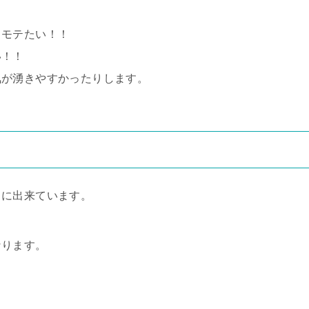
！モテたい！！
い！！
気が湧きやすかったりします。
うに出来ています。
なります。