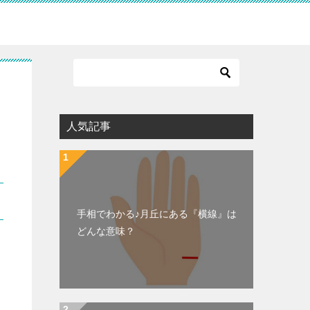
人気記事
手相でわかる♪月丘にある『横線』は
どんな意味？