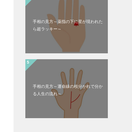
手相の見方～薬指の下に星が現われた
ら超ラッキー～
手相の見方～運命線の枝分かれで分か
る人生の流れ～