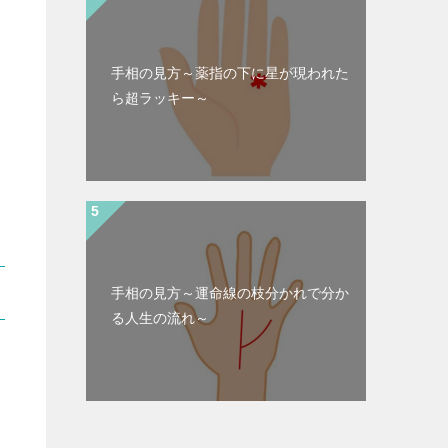
手相の見方～薬指の下に星が現われた
ら超ラッキー～
手相の見方～運命線の枝分かれで分か
る人生の流れ～