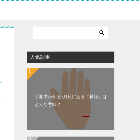
人気記事
手相でわかる♪月丘にある『横線』は
どんな意味？