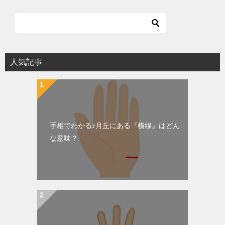
人気記事
手相でわかる♪月丘にある『横線』はどん
な意味？