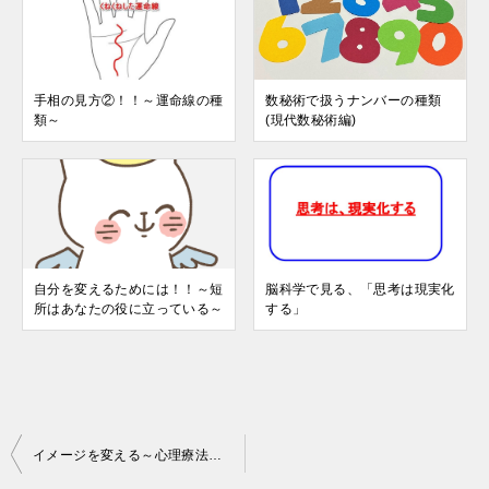
手相の見方②！！～運命線の種
数秘術で扱うナンバーの種類
類～
(現代数秘術編)
自分を変えるためには！！～短
脳科学で見る、「思考は現実化
所はあなたの役に立っている～
する」
投
イメージを変える～心理療法の種類２～
稿