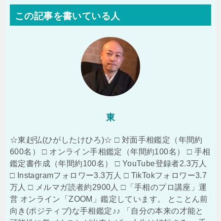
この記事を書いている人
東
☆東赳弘(ひがしたけひろ)☆ □ 対面手相鑑定（年間約
600名） □ オンライン手相鑑定（年間約100名） □ 手相
鑑定書作成（年間約100名） □ YouTube登録者2.3万人
□ Instagramフォロワー3.3万人 □ TikTokフォロワー3.7
万人 □ メルマガ読者約2900人 □「手相のプロ講座」運
営 オンライン「ZOOM」鑑定しています。 とことん前
向き(ポジティブ)な手相鑑定♪♪ 「自分の本来の才能と