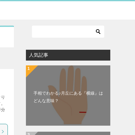
人気記事
手相でわかる♪月丘にある『横線』は
なり
どんな意味？
す。
が分