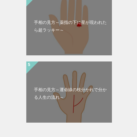
手相の見方～薬指の下に星が現われた
ら超ラッキー～
手相の見方～運命線の枝分かれで分か
る人生の流れ～